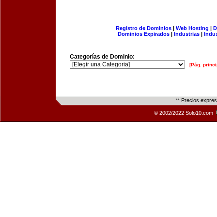
Registro de Dominios
|
Web Hosting
|
D
Dominios Expirados
|
Industrias
|
Indu
Categorías de Dominio:
[Pág. princi
** Precios expre
© 2002/2022 Solo10.com