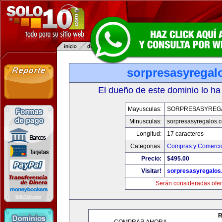
sorpresasyregal
El dueño de este dominio lo ha
Mayusculas:
SORPRESASYREG
Minusculas:
sorpresasyregalos.
Longitud:
17 caracteres
Categorias:
Compras y Comercio
Precio:
$495.00
Visitar!
sorpresasyregalos
Serán consideradas ofer
R