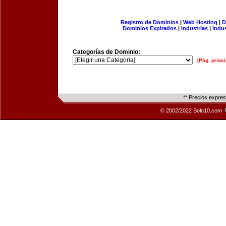
Registro de Dominios
|
Web Hosting
|
D
Dominios Expirados
|
Industrias
|
Indu
Categorías de Dominio:
[Pág. princi
** Precios expre
© 2002/2022 Solo10.com