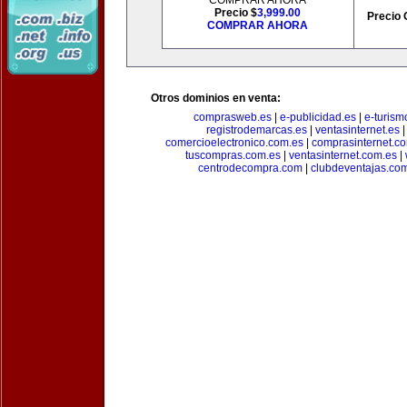
COMPRAR AHORA
Precio $
3,999.00
Precio 
COMPRAR AHORA
Otros dominios en venta:
comprasweb.es
|
e-publicidad.es
|
e-turism
registrodemarcas.es
|
ventasinternet.es
comercioelectronico.com.es
|
comprasinternet.c
tuscompras.com.es
|
ventasinternet.com.es
|
centrodecompra.com
|
clubdeventajas.co