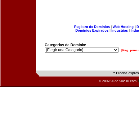
Registro de Dominios
|
Web Hosting
|
D
Dominios Expirados
|
Industrias
|
Indu
Categorías de Dominio:
[Pág. princi
** Precios expre
© 2002/2022 Solo10.com