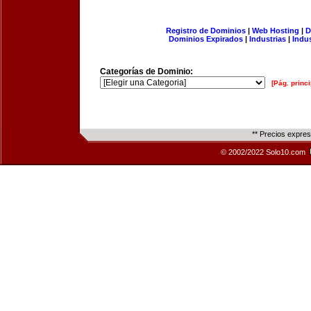
Registro de Dominios
|
Web Hosting
|
D
Dominios Expirados
|
Industrias
|
Indu
Categorías de Dominio:
[Pág. princi
** Precios expre
© 2002/2022 Solo10.com