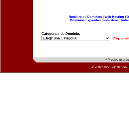
Registro de Dominios
|
Web Hosting
|
D
Dominios Expirados
|
Industrias
|
Indu
Categorías de Dominio:
[Pág. princi
** Precios expre
© 2002/2022 Solo10.com