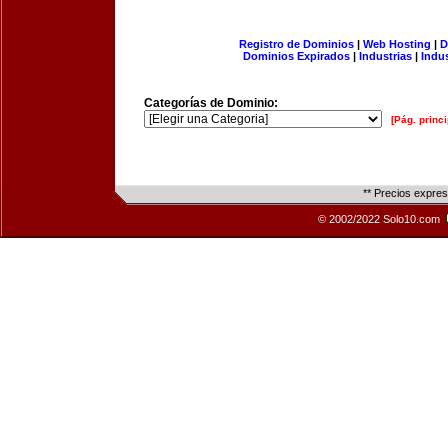
Registro de Dominios
|
Web Hosting
|
D
Dominios Expirados
|
Industrias
|
Indu
Categorías de Dominio:
[Pág. princi
** Precios expre
© 2002/2022 Solo10.com