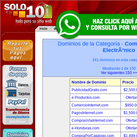
Dominios de la Categoría -
Com
ElectrÃ³nico
341 dominios en esta categ
Mostrando 1 de 150
Ver siguientes 150 >>
Nombre de Dominio
Precio
PublicidadGratis.com
$2,500
e-Productos.com
Oferta
ComercioInternet.com
$950.
PagosInternet.com
$1,500
ComprasViaInternet.com
Oferta
e-Honduras.com
Oferta
CompraPorCatalogo.com
$1,499